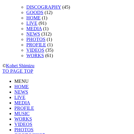
DISCOGRAPHY
(45)
GOODS
(12)
HOME
(1)
LIVE
(91)
MEDIA
(1)
NEWS
(312)
PHOTOS
(1)
PROFILE
(1)
VIDEOS
(35)
WORKS
(61)
©
Kohei Shimizu
TO PAGE TOP
MENU
HOME
NEWS
LIVE
MEDIA
PROFILE
MUSIC
WORKS
VIDEOS
PHOTOS