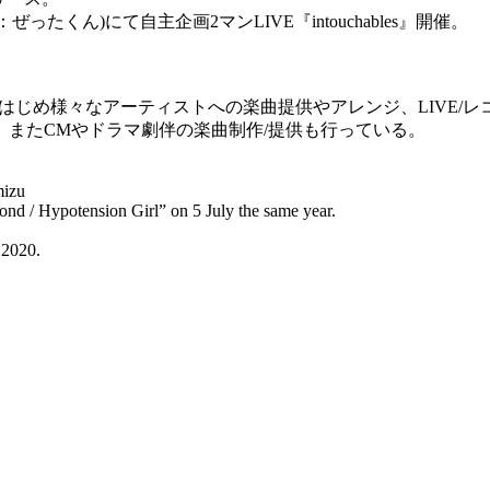
Guest：ぜったくん)にて自主企画2マンLIVE『intouchables』開催。
慄かなの はじめ様々なアーティストへの楽曲提供やアレンジ、LI
またCMやドラマ劇伴の楽曲制作/提供も行っている。
mizu
amond / Hypotension Girl” on 5 July the same year.
 2020.