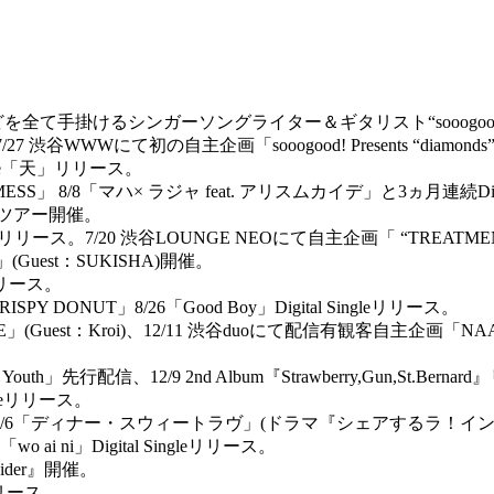
ンジなどを全て手掛けるシンガーソングライター＆ギタリスト“sooogo
リリース。7/27 渋谷WWWにて初の自主企画「sooogood! Presents “di
Single「天」リリース。
at. GOMESS」 8/8「マハ× ラジャ feat. アリスムカイデ」と3ヵ月連続Dig
レコ発ツアー開催。
e Club」リリース。7/20 渋谷LOUNGE NEOにて自主企画「 “TREATMENT”」(Gu
”」(Guest：SUKISHA)開催。
eリリース。
ISPY DONUT」8/26「Good Boy」Digital Singleリリース。
est：Kroi)、12/11 渋谷duoにて配信有観客自主企画「NAADAM」(Guest
」先行配信、12/9 2nd Album『Strawberry,Gun,St.Berna
gleリリース。
EP」 4/6「ディナー・スウィートラヴ」(ドラマ『シェアするラ！イ
i ni」Digital Singleリリース。
vider』開催。
eリリース。