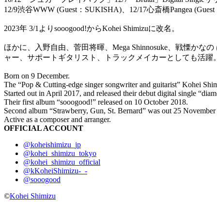
12/9渋谷WWW (Guest：SUKISHA)、12/17心斎橋Pangea (
2023年 3/1よりsooogood!からKohei Shimizuに改名。
ほかに、入野自由、菅田将暉、Mega Shinnosuke、戦
ャー、サポートギタリスト、トラックメイカーとしても活躍。
Born on 9 December.
The “Pop & Cutting-edge singer songwriter and guitarist” Kohei Shi
Started out in April 2017, and released their debut digital single “di
Their first album “sooogood!” released on 10 October 2018.
Second album “Strawberry, Gun, St. Bernard” was out 25 November
Active as a composer and arranger.
OFFICIAL ACCOUNT
@koheishimizu_jp
@kohei_shimizu_tokyo
@kohei_shimizu_official
@kKoheiShimizu-_-
@sooogood
©
Kohei Shimizu