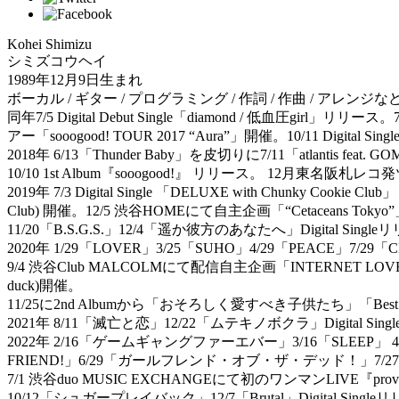
Kohei Shimizu
シミズコウヘイ
1989年12月9日生まれ
ボーカル / ギター / プログラミング / 作詞 / 作曲 / アレ
同年7/5 Digital Debut Single「diamond / 低血圧girl」
アー「sooogood! TOUR 2017 “Aura”」開催。10/11 Digital 
2018年 6/13「Thunder Baby」を皮切りに7/11「atlantis fe
10/10 1st Album『sooogood!』 リリース。 12月東名阪札
2019年 7/3 Digital Single 「DELUXE with Chunky Cooki
Club) 開催。12/5 渋谷HOMEにて自主企画「“Cetaceans Tokyo
11/20「B.S.G.S.」12/4「遥か彼方のあなたへ」Digital Singl
2020年 1/29「LOVER」3/25「SUHO」4/29「PEACE」7/29「CR
9/4 渋谷Club MALCOLMにて配信自主企画「INTERNET LOVE」(Gu
duck)開催。
11/25に2nd Albumから「おそろしく愛すべき子供たち」「Best Youth
2021年 8/11「滅亡と恋」12/22「ムテキノボクラ」Digital Sin
2022年 2/16「ゲームギャングファーエバー」3/16「SLE
FRIEND!」6/29「ガールフレンド・オブ・ザ・デッド！」7/27「wo a
7/1 渋谷duo MUSIC EXCHANGEにて初のワンマンLIVE『pro
10/12「シュガープレイバック」12/7「Brutal」Digital Singl