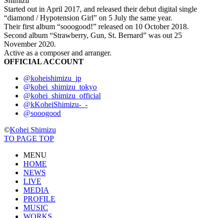
Shimizu
Started out in April 2017, and released their debut digital single
“diamond / Hypotension Girl” on 5 July the same year.
Their first album “sooogood!” released on 10 October 2018.
Second album “Strawberry, Gun, St. Bernard” was out 25
November 2020.
Active as a composer and arranger.
OFFICIAL ACCOUNT
@koheishimizu_jp
@kohei_shimizu_tokyo
@kohei_shimizu_official
@kKoheiShimizu-_-
@sooogood
©
Kohei Shimizu
TO PAGE TOP
MENU
HOME
NEWS
LIVE
MEDIA
PROFILE
MUSIC
WORKS