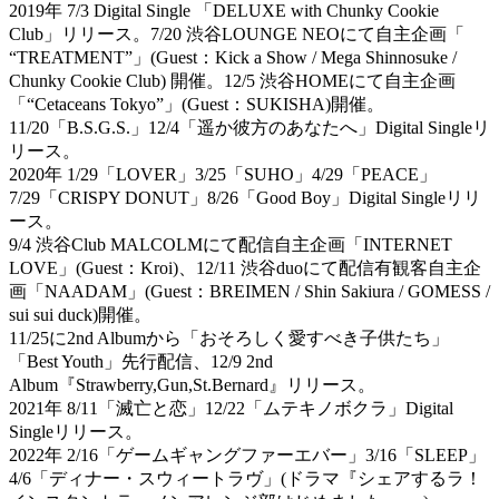
2019年 7/3 Digital Single 「DELUXE with Chunky Cookie
Club」リリース。7/20 渋谷LOUNGE NEOにて自主企画「
“TREATMENT”」(Guest：Kick a Show / Mega Shinnosuke /
Chunky Cookie Club) 開催。12/5 渋谷HOMEにて自主企画
「“Cetaceans Tokyo”」(Guest：SUKISHA)開催。
11/20「B.S.G.S.」12/4「遥か彼方のあなたへ」Digital Singleリ
リース。
2020年 1/29「LOVER」3/25「SUHO」4/29「PEACE」
7/29「CRISPY DONUT」8/26「Good Boy」Digital Singleリリ
ース。
9/4 渋谷Club MALCOLMにて配信自主企画「INTERNET
LOVE」(Guest：Kroi)、12/11 渋谷duoにて配信有観客自主企
画「NAADAM」(Guest：BREIMEN / Shin Sakiura / GOMESS /
sui sui duck)開催。
11/25に2nd Albumから「おそろしく愛すべき子供たち」
「Best Youth」先行配信、12/9 2nd
Album『Strawberry,Gun,St.Bernard』リリース。
2021年 8/11「滅亡と恋」12/22「ムテキノボクラ」Digital
Singleリリース。
2022年 2/16「ゲームギャングファーエバー」3/16「SLEEP」
4/6「ディナー・スウィートラヴ」(ドラマ『シェアするラ！