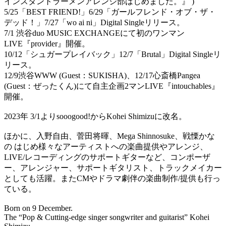
インスタントラーメンアレンジ部はじめました。』 )
5/25「BEST FRIEND!」6/29「ガールフレンド・オブ・ザ・
デッド！」7/27「wo ai ni」Digital Singleリリース。
7/1 渋谷duo MUSIC EXCHANGEにて初のワンマン
LIVE『provider』開催。
10/12「シュガープレイバック」12/7「Brutal」Digital Singleリ
リース。
12/9渋谷WWW (Guest：SUKISHA)、12/17心斎橋Pangea
(Guest：ぜったくん)にて自主企画2マンLIVE『intouchables』
開催。
2023年 3/1よりsooogood!からKohei Shimizuに改名。
ほかに、入野自由、菅田将暉、Mega Shinnosuke、戦慄かな
の はじめ様々なアーティストへの楽曲提供やアレンジ、
LIVE/レコーディングのサポートギターなど、コンポーザ
ー、アレンジャー、サポートギタリスト、トラックメイカー
としても活躍。またCMやドラマ劇伴の楽曲制作/提供も行っ
ている。
Born on 9 December.
The “Pop & Cutting-edge singer songwriter and guitarist” Kohei