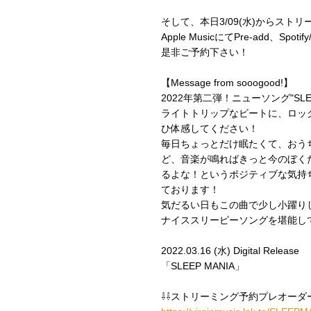
そして、本日3/09(水)からス
Apple MusicにてPre-add、Sp
是非ご予約下さい！
【Message from sooogood!】
2022年第二弾！ニューソング"SLE
ライトトリップなビートに、ロッ
ひ体感してください！
毎日ちょっとだけ眠たくて、おう
ど、音楽が鳴ればきっと今のぼく
るよな！というポジティブな気持
ております！
気だるい日もこの曲で少し小躍り
ナイススリーピーソングを堪能し
2022.03.16 (水) Digital Release
「SLEEP MANIA」
⇩⇩ストリーミング予約プレオーダ