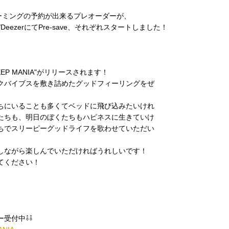
トリーミングの予約が出来るプレオーダーが、
otify/DeezerにてPre-save、それぞれスタートしました！
EP MANIA"がリリースされます！
クバイブスを敷き詰めたグッドフィーリングをぜ
ちにいることも多くてベッドに飛び込みたいけれ
たちも、明日のぼくたちもハピネスに生きていけ
ちでスリーピーグッドライフを歌わせていただい
しながら楽しんでいただければうれしいです！
てください！
ー受付中⇩⇩