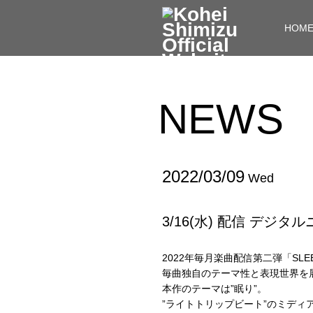
HOM
NEWS
2022/03/09
Wed
3/16(水) 配信 デジ
2022年毎月楽曲配信第二弾「SLEE
毎曲独自のテーマ性と表現世界を展開す
本作のテーマは”眠り”。
”ライトトリップビート”のミディ