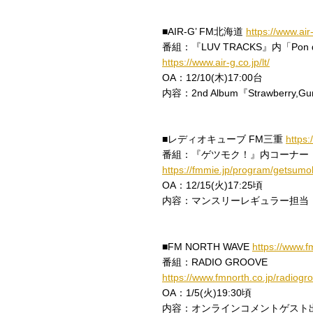
■AIR-G’ FM北海道
https://www.air-
番組：『LUV TRACKS』内「Pon
https://www.air-g.co.jp/lt/
OA：12/10(木)17:00台
内容：2nd Album『Strawberr
■レディオキューブ FM三重
https:
番組：『ゲツモク！』内コーナー
https://fmmie.jp/program/getsumo
OA：12/15(火)17:25頃
内容：マンスリーレギュラー担当
■FM NORTH WAVE
https://www.f
番組：RADIO GROOVE
https://www.fmnorth.co.jp/radiogr
OA：1/5(火)19:30頃
内容：オンラインコメントゲスト