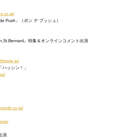
g.co.jp/
 de Push」（ポン デ プッシュ）
y,Gun,St.Bernard』特集＆オンラインコメント出演
//fmmie.jp/
「ハッシン！」
ku/
mnorth.co.jp/
oove/
出演