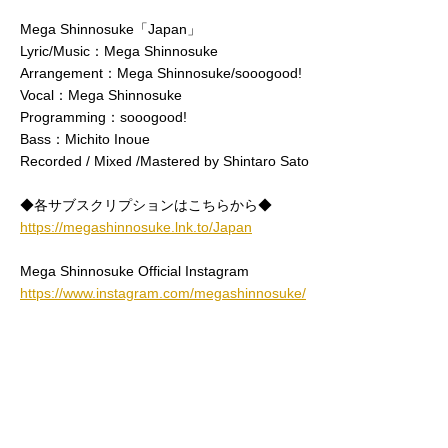
Mega Shinnosuke「Japan」
Lyric/Music：Mega Shinnosuke
Arrangement：Mega Shinnosuke/sooogood!
Vocal：Mega Shinnosuke
Programming：sooogood!
Bass：Michito Inoue
Recorded / Mixed /Mastered by Shintaro Sato
◆各サブスクリプションはこちらから◆
https://megashinnosuke.lnk.to/Japan
Mega Shinnosuke Official Instagram
https://www.instagram.com/megashinnosuke/