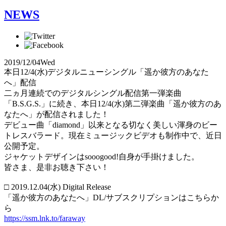
NEWS
2019/12/04
Wed
本日12/4(水)デジタルニューシングル「遥か彼方のあなた
へ」配信
二ヵ月連続でのデジタルシングル配信第一弾楽曲
「B.S.G.S.」に続き、本日12/4(水)第二弾楽曲「遥か彼方のあ
なたへ」が配信されました！
デビュー曲「diamond」以来となる切なく美しい渾身のビー
トレスバラード。現在ミュージックビデオも制作中で、近日
公開予定。
ジャケットデザインはsooogood!自身が手掛けました。
皆さま、是非お聴き下さい！
□ 2019.12.04(水) Digital Release
「遥か彼方のあなたへ」DL/サブスクリプションはこちらか
ら
https://ssm.lnk.to/faraway