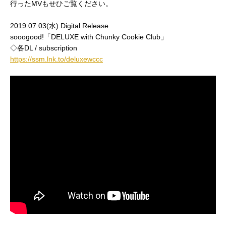
行ったMVもせひご覧ください。
2019.07.03(水) Digital Release
sooogood!「DELUXE with Chunky Cookie Club」
◇各DL / subscription
https://ssm.lnk.to/deluxewccc