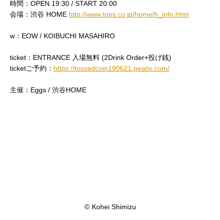
時間：OPEN 19:30 / START 20:00
会場：渋谷 HOME
http://www.toos.co.jp/home/h_info.html
w：EOW / KOIBUCHI MASAHIRO
ticket：ENTRANCE 入場無料 (2Drink Order+投げ銭)
ticketご予約：
https://tossedcoin190621.peatix.com/
主催：Eggs / 渋谷HOME
©
Kohei Shimizu