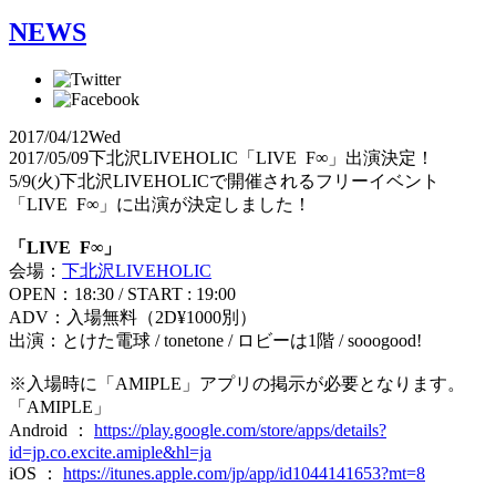
NEWS
2017/04/12
Wed
2017/05/09下北沢LIVEHOLIC「LIVE F∞」出演決定！
5/9(火)下北沢LIVEHOLICで開催されるフリーイベント
「LIVE F∞」に出演が決定しました！
「LIVE F∞」
会場：
下北沢LIVEHOLIC
OPEN：18:30 / START : 19:00
ADV：入場無料（2D¥1000別）
出演：とけた電球 / tonetone / ロビーは1階 / sooogood!
※入場時に「AMIPLE」アプリの掲示が必要となります。
「AMIPLE」
Android ：
https://play.google.com/store/apps/details?
id=jp.co.excite.amiple&hl=ja
iOS ：
https://itunes.apple.com/jp/app/id1044141653?mt=8