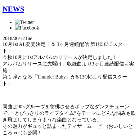
NEWS
2018/06/12
Tue
10月1st AL発売決定！＆ 3ヶ月連続配信 第1弾 6/13スター
ト！
今秋10月に1stアルバムのリリースが決定しました！
アルバムリリースに先駆け、収録曲より3ヶ月連続配信も実
施！
第１弾となる「Thunder Baby」が6/13(水)より配信スター
ト！
同曲は90'sグルーヴを彷彿させるポップなダンスチューン
で、”とびっきりのライフタイム”をテーマにどんな悩みも吹
き飛ばしてしまうような楽曲となっている。
その魅力がギュッと詰まったティザームービー(おいしいと
ころ ver.)も公開！