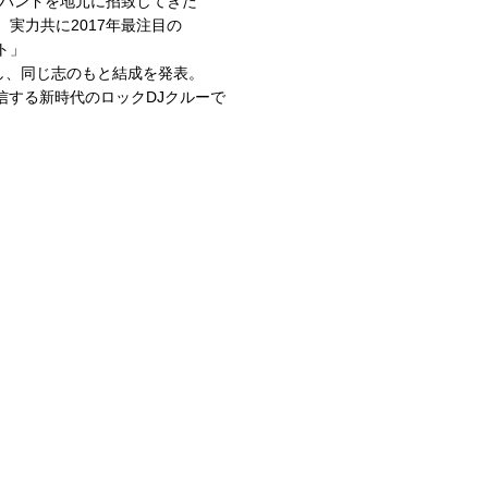
派バンドを地元に招致してきた
、実力共に2017年最注目の
ト」
し、同じ志のもと結成を発表。
する新時代のロックDJクルーで