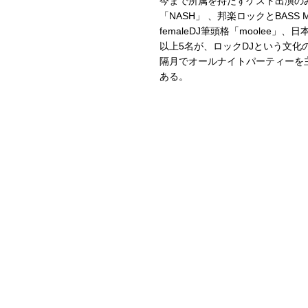
今まで所属を持たずゲスト出演の
「NASH」 、邦楽ロックとBAS
femaleDJ筆頭格「moole
以上5名が、ロックDJという文
隔月でオールナイトパーティーを
ある。