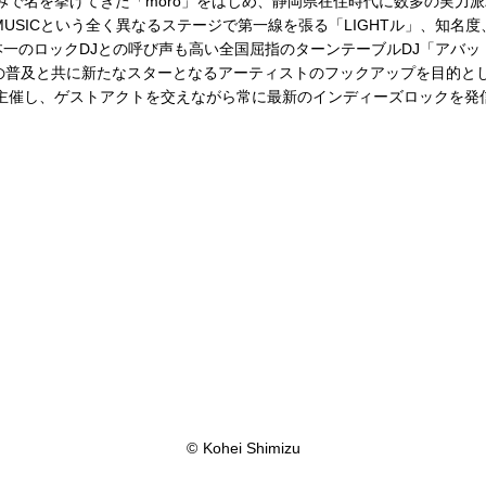
みで名を挙げてきた「moro」をはじめ、静岡県在住時代に数多の実力
S MUSICという全く異なるステージで第一線を張る「LIGHTル」、知名度
e」、日本一のロックDJとの呼び声も高い全国屈指のターンテーブルDJ「アバッ
化の普及と共に新たなスターとなるアーティストのフックアップを目的と
主催し、ゲストアクトを交えながら常に最新のインディーズロックを発信
©
Kohei Shimizu