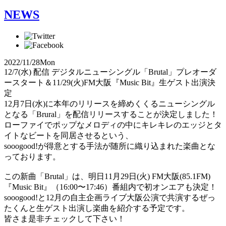
NEWS
2022/11/28
Mon
12/7(水) 配信 デジタルニューシングル「Brutal」プレオーダ
ースタート＆11/29(火)FM大阪『Music Bit』生ゲスト出演決
定
12月7日(水)に本年のリリースを締めくくるニューシングル
となる「Brural」を配信リリースすることが決定しました！
ローファイでポップなメロディの中にキレキレのエッジとタ
イトなビートを同居させるという、
sooogood!が得意とする手法が随所に織り込まれた楽曲とな
っております。
この新曲「Brutal」は、明日11月29日(火) FM大阪(85.1FM)
『Music Bit』（16:00〜17:46）番組内で初オンエアも決定！
sooogood!と12月の自主企画ライブ大阪公演で共演するぜっ
たくんと生ゲスト出演し楽曲を紹介する予定です。
皆さま是非チェックして下さい！