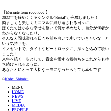
【Message from sooogood!】
2022年を締めくくるシングル"Brutal"が完成しました！
悩ましくも美しくミニマルに繰り返される日々に、
ぼくたちは小さな幸せを繋いで何か求めたり、自分が何者か
わからなくなったり、
そんな人間味溢れる日々を前を向いて歩いていきたいな！と
いう気持ちを、
イノセントで、タイトなビートロックに、深々と込めて歌い
ました！
来年へ続く一歩として、音楽を愛する気持ちをこれからも持
ち続けられるように、
あなたとにとって大切な一曲になったらとても幸せです！
©
Kohei Shimizu
MENU
HOME
NEWS
LIVE
MEDIA
PROFILE