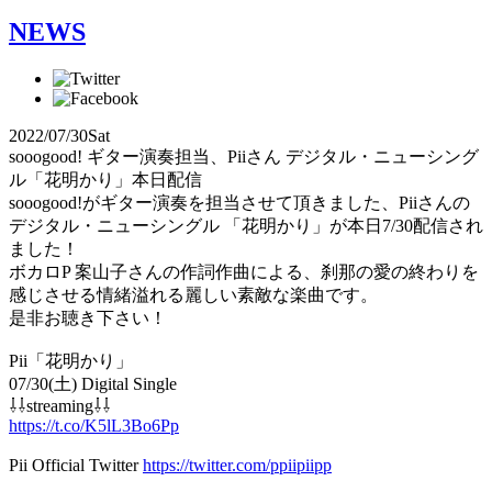
NEWS
2022/07/30
Sat
sooogood! ギター演奏担当、Piiさん デジタル・ニューシング
ル「花明かり」本日配信
sooogood!がギター演奏を担当させて頂きました、Piiさんの
デジタル・ニューシングル 「花明かり」が本日7/30配信され
ました！
ボカロP 案山子さんの作詞作曲による、刹那の愛の終わりを
感じさせる情緒溢れる麗しい素敵な楽曲です。
是非お聴き下さい！
Pii「花明かり」
07/30(土) Digital Single
⇩⇩streaming⇩⇩
https://t.co/K5lL3Bo6Pp
Pii Official Twitter
https://twitter.com/ppiipiipp