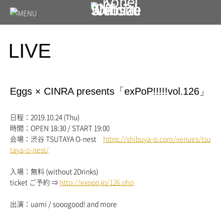
LIVE
Eggs × CINRA presents「exPoP!!!!!vol.126」
日程：2019.10.24 (Thu)
時間：OPEN 18:30 / START 19:00
会場：渋谷 TSUTAYA O-nest
https://shibuya-o.com/venues/tsu
taya-o-nest/
入場：無料 (without 2Drinks)
ticket ご予約 ⇒
http://expop.jp/126.php
出演：uami / sooogood! and more