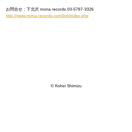
お問合せ：下北沢 mona records 03-5787-3326
http://www.mona-records.com/live/index.php
©
Kohei Shimizu