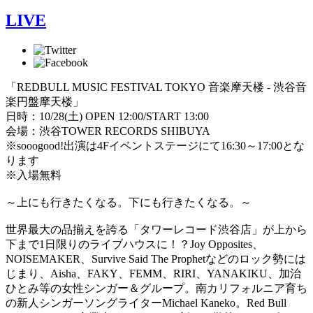
LIVE
「REDBULL MUSIC FESTIVAL TOKYO 音楽摩天楼 - 渋谷音
楽円盤摩天楼」
日時：10/28(土) OPEN 12:00/START 13:00
会場：渋谷TOWER RECORDS SHIBUYA
※sooogood!出演は4Fイベントステージにて16:30～17:00とな
ります
※入場無料
～上にも行きたくなる。下にも行きたくなる。～
世界最大の品揃えを誇る「タワーレコード渋谷店」が上から
下まで1日限りのライブハウスに！？Joy Opposites、
NOISEMAKER、Survive Said The Prophetなどのロック勢には
じまり、Aisha、FAKY、FEMM、RIRI、YANAKIKU、加治
ひとみ等の女性シンガー＆グループ。南カリフォルニア育ち
の新人シンガーソングライターMichael Kaneko。Red Bull